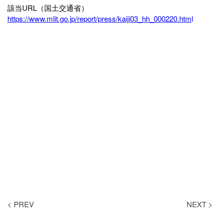
該当URL（国土交通省）
https://www.mlit.go.jp/report/press/kaiji03_hh_000220.htm
l
< PREV
NEXT >