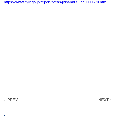
https://www.mlit.go.jp/report/press/jidosha02_hh_000670.html
< PREV
NEXT >