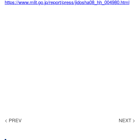
https://www.mlit.go.jp/report/press/jidosha08_hh_004980.html
< PREV
NEXT >