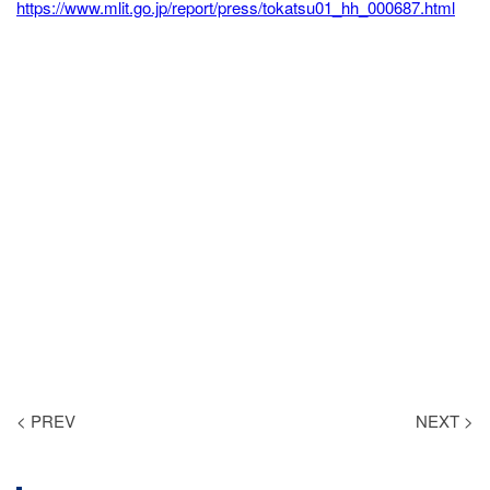
https://www.mlit.go.jp/report/press/tokatsu01_hh_000687.html
< PREV
NEXT >