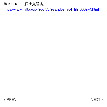
該当ＵＲＬ（国土交通省）
https://www.mlit.go.jp/report/press/jidosha04_hh_000274.html
< PREV
NEXT >