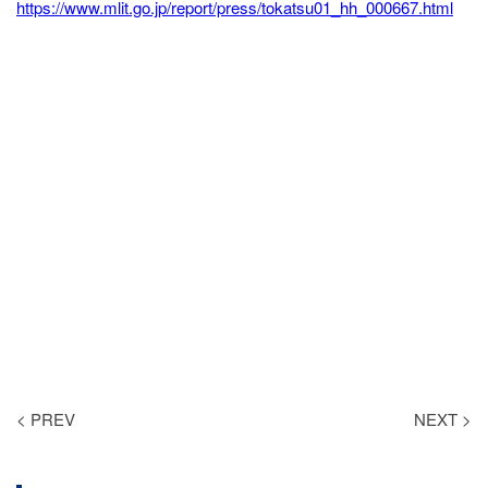
https://www.mlit.go.jp/report/press/tokatsu01_hh_000667.html
< PREV
NEXT >